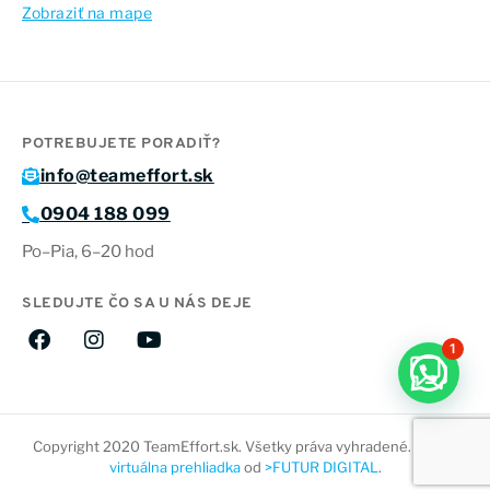
Zobraziť na mape
POTREBUJETE PORADIŤ?
info@teameffort.sk
0904 188 099
Po–Pia, 6–20 hod
SLEDUJTE ČO SA U NÁS DEJE
1
Copyright 2020 TeamEffort.sk. Všetky práva vyhradené. Web a
virtuálna prehliadka
od
>FUTUR DIGITAL
.