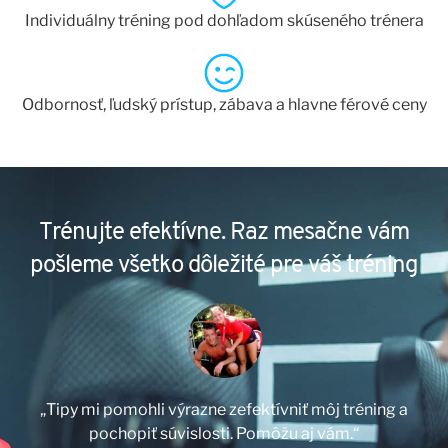
Individuálny tréning pod dohľadom skúseného trénera
Odbornosť, ľudský prístup, zábava a hlavne férové ceny
Trénujte efektívne. Raz mesačne vám
pošleme všetko dôležité pre váš tréning
„Tipy mi pomohli výrazne zefektívniť môj tréning a
pochopiť súvislosti. Pomôžu aj vám.“