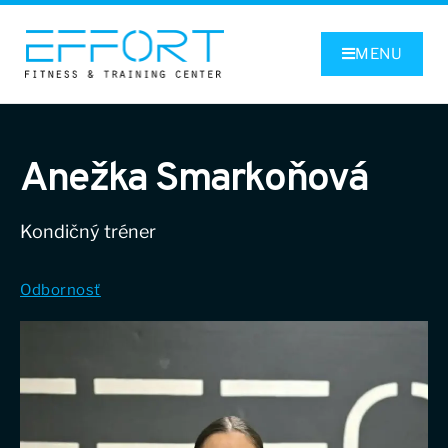
MENU
Anežka Smarkoňová
Kondičný tréner
Odbornosť