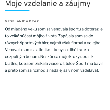
Moje vzdelanie a záujmy
VZDELANIE A PRAX
Od mladého veku som sa venovala športu a doteraz je
to veľká súčasť môjho života. Zapájala som sa do
rôznych športových hier, najmä však florbal a volejbal.
Venovala som sa atletike – behy na dlhé trate a
cezpoľným behom. Neskôr sa moje kroky ubrali k
biatlnu, kde som získala viacero titulov. Šport ma bavil,
a preto som sa rozhodla naďalej sa v ňom vzdelávať.