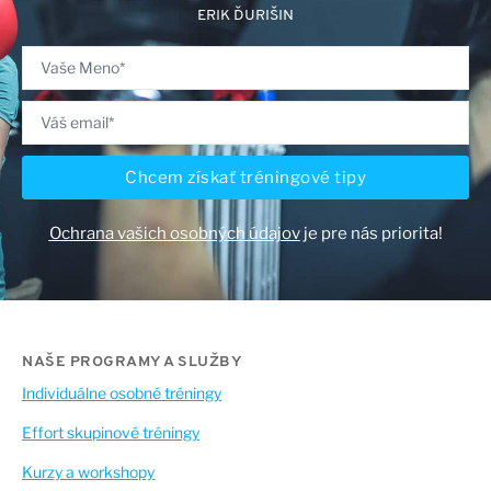
ERIK ĎURIŠIN
Chcem získať tréningové tipy
Ochrana vašich osobných údajov
je pre nás priorita!
NAŠE PROGRAMY A SLUŽBY
Individuálne osobné tréningy
Effort skupinové tréningy
Kurzy a workshopy