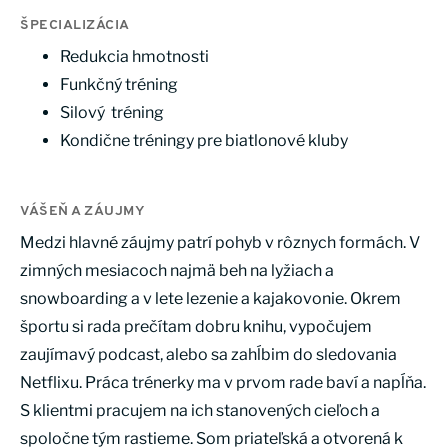
ŠPECIALIZÁCIA
Redukcia hmotnosti
Funkčný tréning
Silový tréning
Kondične tréningy pre biatlonové kluby
VÁŠEŇ A ZÁUJMY
Medzi hlavné záujmy patrí pohyb v rôznych formách. V
zimných mesiacoch najmä beh na lyžiach a
snowboarding a v lete lezenie a kajakovonie. Okrem
športu si rada prečítam dobru knihu, vypočujem
zaujímavý podcast, alebo sa zahĺbim do sledovania
Netflixu. Práca trénerky ma v prvom rade baví a napĺňa.
S klientmi pracujem na ich stanovených cieľoch a
spoločne tým rastieme. Som priateľská a otvorená k