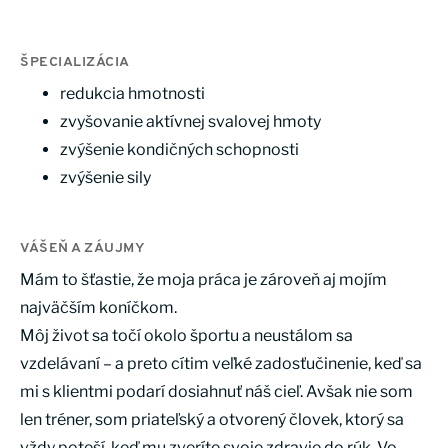
ŠPECIALIZÁCIA
redukcia hmotnosti
zvyšovanie aktívnej svalovej hmoty
zvýšenie kondičných schopnosti
zvýšenie sily
VÁŠEŇ A ZÁUJMY
Mám to šťastie, že moja práca je zároveň aj mojím
najväčším koníčkom.
Môj život sa točí okolo športu a neustálom sa
vzdelávaní – a preto cítim veľké zadosťučinenie, keď sa
mi s klientmi podarí dosiahnuť náš cieľ. Avšak nie som
len tréner, som priateľský a otvorený človek, ktorý sa
vždy poteší, keď mu zveríte svoje zdravie do rúk. Vo