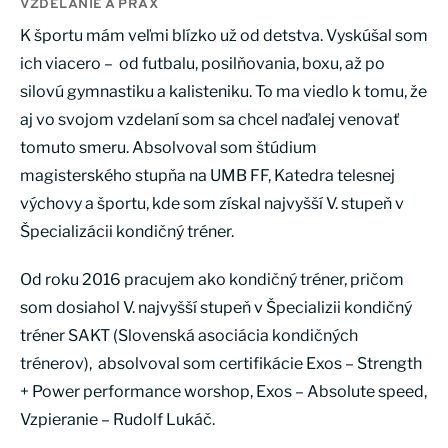
VZDELANIE A PRAX
K športu mám veľmi blízko už od detstva. Vyskúšal som
ich viacero – od futbalu, posilňovania, boxu, až po
silovú gymnastiku a kalisteniku. To ma viedlo k tomu, že
aj vo svojom vzdelaní som sa chcel naďalej venovať
tomuto smeru. Absolvoval som štúdium
magisterského stupňa na UMB FF, Katedra telesnej
výchovy a športu, kde som získal najvyšší V. stupeň v
Špecializácii kondičný tréner.
Od roku 2016 pracujem ako kondičný tréner, pričom
som dosiahol V. najvyšší stupeň v Špecializii kondičný
tréner SAKT (Slovenská asociácia kondičných
trénerov), absolvoval som certifikácie Exos – Strength
+ Power performance worshop, Exos – Absolute speed,
Vzpieranie – Rudolf Lukáč.