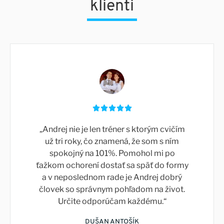
klienti





„Andrej nie je len tréner s ktorým cvičím
už tri roky, čo znamená, že som s ním
spokojný na 101%. Pomohol mi po
ťažkom ochorení dostať sa späť do formy
a v neposlednom rade je Andrej dobrý
človek so správnym pohľadom na život.
Určite odporúčam každému.“
DUŠAN ANTOŠÍK