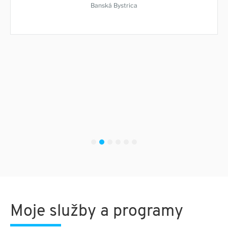
Banská Bystrica
1
2
3
4
5
6
Moje služby a programy