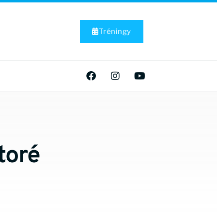
Tréningy
toré