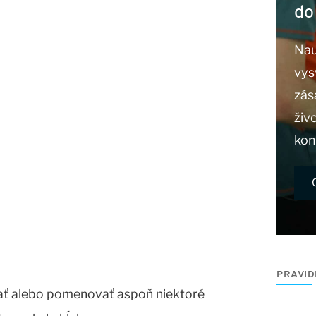
do
Nau
vys
zás
živ
konz
PRAVID
ať alebo pomenovať aspoň niektoré