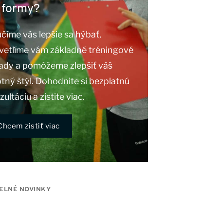
 formy?
číme vás lepšie sa hýbať,
vetlíme vám základné tréningové
ady a pomôžeme zlepšiť váš
otný štýl. Dohodnite si bezplatnú
ultáciu a zistite viac.
Chcem zistiť viac
ELNÉ NOVINKY