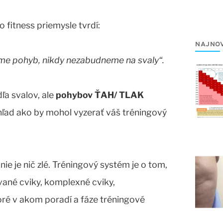
fitness priemysle tvrdí:
NAJNOV
eme pohyb, nikdy nezabudneme na svaly“.
ľa svalov, ale
pohybov
ŤAH/ TLAK
hľad ako by mohol vyzerať váš tréningový
ie je nič zlé. Tréningový systém je o tom,
ované cviky, komplexné cviky,
oré v akom poradí a fáze tréningové