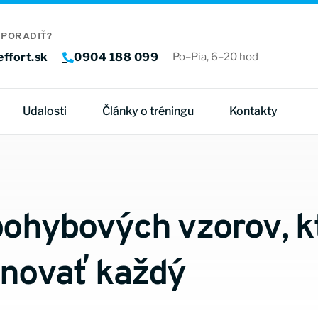
 PORADIŤ?
ffort.sk
0904 188 099
Po–Pia, 6–20 hod
Udalosti
Články o tréningu
Kontakty
 pohybových vzorov, k
énovať každý