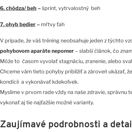
6. chôdza/ beh
–
šprint, vytrvalostný beh
7. ohyb bedier
–
mŕtvy ťah
V prípade, že váš tréning neobsahuje jeden z týchto vz
pohybovom aparáte nepomer
– slabší článok, čo zna
Môže to časom vyvolať stagnáciu, zranenie, alebo sv
Chceme vám tieto pohyby priblížiť a zároveň ukázať, že 
kondícii a vykonávať kdekoľvek.
Myslime v prvom rade vždy na naše zdravie, správnu
vykonať aj tie najťažšie možné varianty.
Zaujímavé podrobnosti a detai