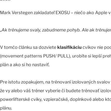
Mark Verstegen zakladateľ EXOSU – niečo ako Apple vo 
„Ak trénujeme svaly, zabudneme pohyb. Ale ak trénuj
V tomčo článku sa dozviete
klasifikáciu
cvikov nie pod
(movement patterns PUSH/ PULL), urobíte si lepší pre
plán a ako si ho nastaviť.
Pre istotu zopakujem, na trénovaní izolovaných svalov n
že vy alebo váš tréner vyberie či budete trénovať izol
powerlifterské cviky, vzpieračské, doplnkové alebo kt
plánu.