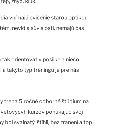
ep, zhyb, kĺuk.
udia vnímajú cvičenie starou optikou –
tém, nevidia súvislosti, nemajú čas
.
tak orientovať v posilke a niečo
i a takýto typ tréningu je pre nás
by treba 5 ročné odborné štúdium na
svetovýcvh kurzov ponúkajúc svoj
 bol svalnatý, štíhli, bez zranení a top