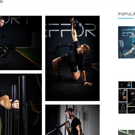
gu
POPUL