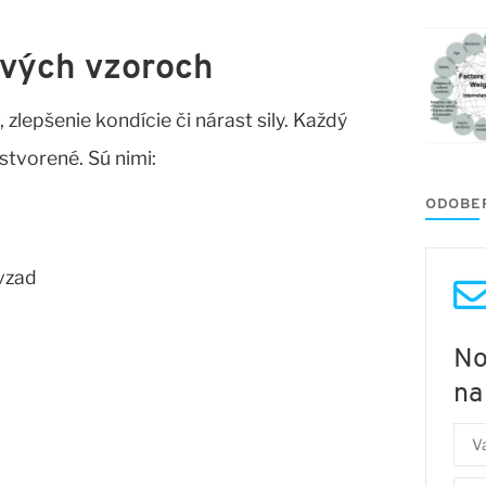
ových vzoroch
 zlepšenie kondície či nárast sily. Každý
stvorené. Sú nimi:
ODOBER
vzad
No
na