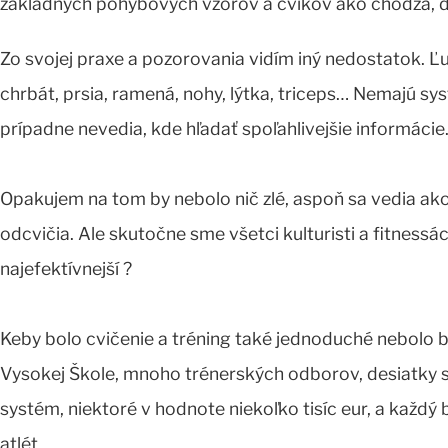
základných pohybových vzorov a cvikov ako chôdza, dr
Zo svojej praxe a pozorovania vidím iný nedostatok. Ľ
chrbát, prsia, ramená, nohy, lýtka, triceps… Nemajú sys
prípadne nevedia, kde hľadať spoľahlivejšie informácie
Opakujem na tom by nebolo nič zlé, aspoň sa vedia ako 
odcvičia. Ale skutočne sme všetci kulturisti a fitnessác
najefektívnejší ?
Keby bolo cvičenie a tréning také jednoduché nebolo 
Vysokej Škole, mnoho trénerských odborov, desiatky 
systém, niektoré v hodnote niekoľko tisíc eur, a každý by
atlét.