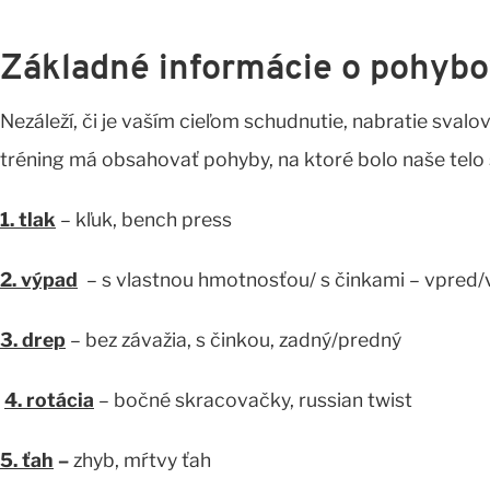
Základné informácie o pohyb
Nezáleží, či je vaším cieľom schudnutie, nabratie svalov,
tréning má obsahovať pohyby, na ktoré bolo naše telo 
1. tlak
– kľuk, bench press
2. výpad
– s vlastnou hmotnosťou/ s činkami – vpred/
3. drep
– bez závažia, s činkou, zadný/predný
4. rotácia
– bočné skracovačky, russian twist
5. ťah
–
zhyb, mŕtvy ťah