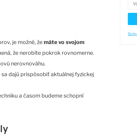
Ochr
orov, je možné, že
máte vo svojom
mená, že nerobíte pokrok rovnomerne.
alovú nerovnováhu.
sa dajú prispôsobiť aktuálnej fyzickej
 techniku a časom budeme schopní
ly