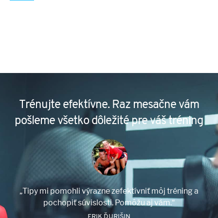
Trénujte efektívne. Raz mesačne vám
pošleme všetko dôležité pre váš tréning
„Tipy mi pomohli výrazne zefektívniť môj tréning a
pochopiť súvislosti. Pomôžu aj vám.“
ERIK ĎURIŠIN