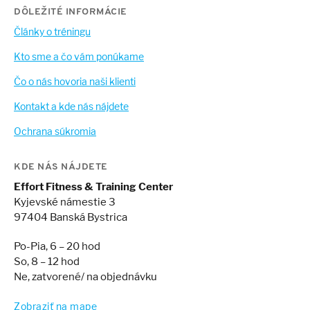
DÔLEŽITÉ INFORMÁCIE
Články o tréningu
Kto sme a čo vám ponúkame
Čo o nás hovoria naši klienti
Kontakt a kde nás nájdete
Ochrana súkromia
KDE NÁS NÁJDETE
Effort Fitness & Training Center
Kyjevské námestie 3
97404 Banská Bystrica
Po-Pia, 6 – 20 hod
So, 8 – 12 hod
Ne, zatvorené/ na objednávku
Zobraziť na mape