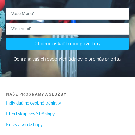
Chcem získať tréningové tipy
Ochrana vašich osobných údajov
je pre nás priorita!
NAŠE PROGRAMY A SLUŽBY
Individuálne osobné tréningy
Effort skupinové tréningy
Kurzy a workshopy