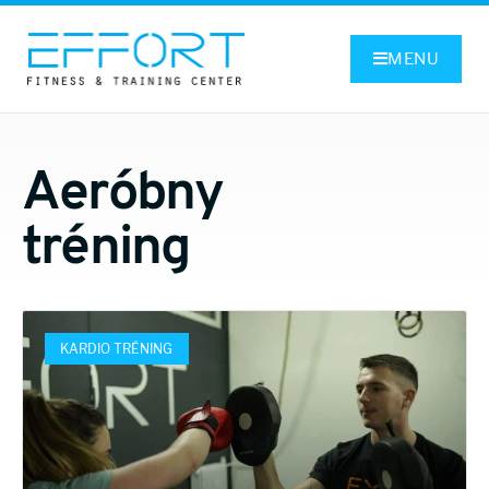
MENU
Aeróbny
tréning
KARDIO TRÉNING