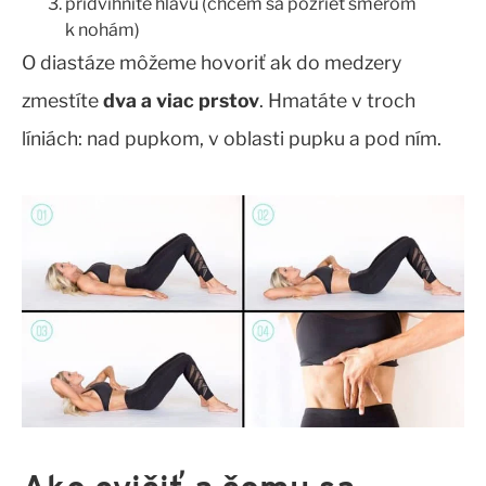
pridvihnite hlavu (chcem sa pozrieť smerom
k nohám)
O diastáze môžeme hovoriť ak do medzery
zmestíte
dva a viac prstov
. Hmatáte v troch
líniách: nad pupkom, v oblasti pupku a pod ním.