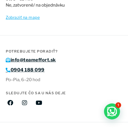
Ne, zatvorené/ na objednávku
Zobraziť na mape
POTREBUJETE PORADIŤ?
info@teameffort.sk
0904 188 099
Po–Pia, 6–20 hod
SLEDUJTE ČO SA U NÁS DEJE
1