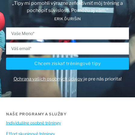
„Tipy mi pomohli výrazne zefektívniť môj tréning a
pochopiť súvislosti. Pomôžu aj vám.“
ERIK ĎURIŠIN
Chcem získať tréningové tipy
Ochrana vašich osobných údajov
je pre nás priorita!
NAŠE PROGRAMY A SLUŽBY
Individuálne osobné tréningy
Effort skupinové tréningy