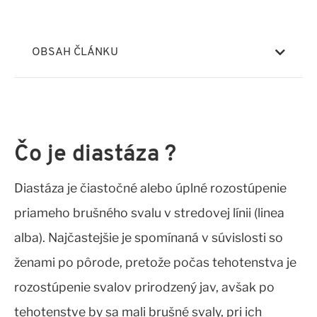
OBSAH ČLÁNKU
Čo je diastáza ?
Diastáza je čiastočné alebo úplné rozostúpenie
priameho brušného svalu v stredovej línii (linea
alba). Najčastejšie je spomínaná v súvislosti so
ženami po pôrode, pretože počas tehotenstva je
rozostúpenie svalov prirodzený jav, avšak po
tehotenstve by sa mali brušné svaly, pri ich