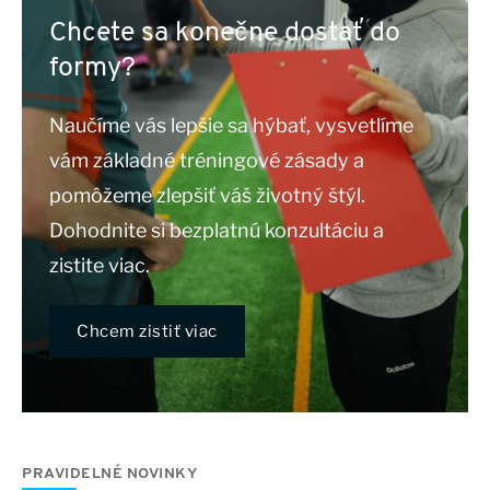
Chcete sa konečne dostať do
formy?
Naučíme vás lepšie sa hýbať, vysvetlíme
vám základné tréningové zásady a
pomôžeme zlepšiť váš životný štýl.
Dohodnite si bezplatnú konzultáciu a
zistite viac.
Chcem zistiť viac
PRAVIDELNÉ NOVINKY