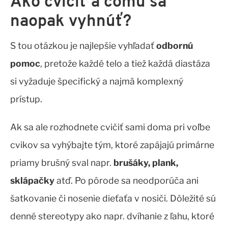
Ako cvičiť a čomu sa
naopak vyhnúť?
S tou otázkou je najlepšie vyhľadať
odbornú
pomoc
, pretože každé telo a tiež každá diastáza
si vyžaduje špecifický a najmä komplexný
prístup.
Ak sa ale rozhodnete cvičiť sami doma pri voľbe
cvikov sa vyhýbajte tým, ktoré zapájajú primárne
priamy brušný sval napr.
brušáky, plank,
sklápačky
atď. Po pôrode sa neodporúča ani
šatkovanie či nosenie dieťaťa v nosiči. Dôležité sú
denné stereotypy ako napr. dvíhanie z ľahu, ktoré