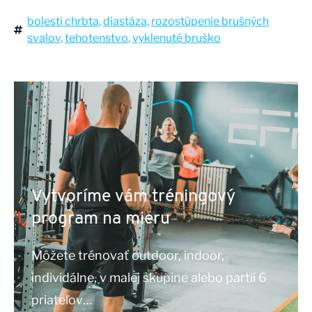
bolesti chrbta
,
diastáza
,
rozostúpenie brušných
svalov
,
tehotenstvo
,
vyklenuté bruško
Vytvoríme vám tréningový
program na mieru
Môžete trénovať outdoor, indoor,
individálne, v malej skupine alebo partii 6
priateľov…